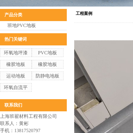
工程案例
产品分类
班地PVC地板
热门关键词
环氧地坪漆
PVC地板
橡胶地板
橡胶地板
运动地板
防静电地板
环氧自流平
联系我们
上海班翟材料工程有限公司
联系人：黄彬
手机：13817520797